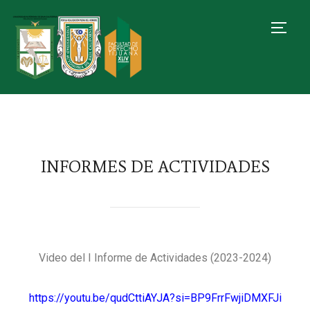
TOGG
INFORMES DE ACTIVIDADES
Video del I Informe de Actividades (2023-2024)
https://youtu.be/qudCttiAYJA?si=BP9FrrFwjiDMXFJi