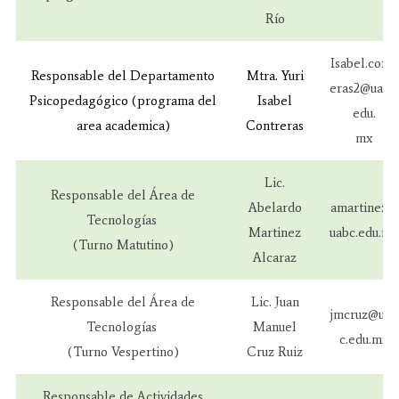
Río
Isabel.contr
Responsable del Departamento
Mtra. Yuri
eras2@uabc.
Psicopedagógico (programa del
Isabel
edu.
area academica)
Contreras
mx
Lic.
Responsable del Área de
Abelardo
amartinez@
Tecnologías
Martinez
uabc.edu.mx
(Turno Matutino)
Alcaraz
Responsable del Área de
Lic. Juan
jmcruz@uab
Tecnologías
Manuel
c.edu.mx
(Turno Vespertino)
Cruz Ruiz
Responsable de Actividades