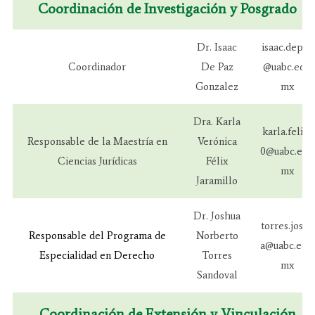
Coordinación de Investigación y Posgrado
Dr. Isaac
isaac.depaz
Coordinador
De Paz
@uabc.edu.
Gonzalez
mx
Dra. Karla
karla.felix5
Responsable de la Maestría en
Verónica
0@uabc.edu.
Ciencias Jurídicas
Félix
mx
Jaramillo
Dr. Joshua
torres.joshu
Responsable del Programa de
Norberto
a@uabc.edu.
Especialidad en Derecho
Torres
mx
Sandoval
Coordinación de Extensión y Vinculación