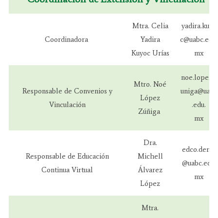
Mtra. Celia
yadira.kuyo
Coordinadora
Yadira
c@uabc.edu.
Kuyoc Urías
mx
noe.lopez.z
Mtro. Noé
Responsable de Convenios y
uniga@uabc
López
Vinculación
.edu.
Zúñiga
mx
Dra.
edco.dertij
Responsable de Educación
Michell
@uabc.edu.
Continua Virtual
Álvarez
mx
López
Mtra.