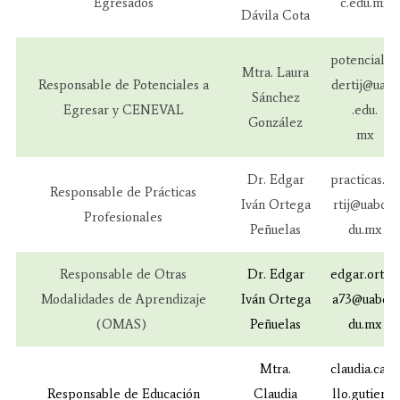
Egresados
c.edu.mx
Dávila Cota
potenciales.
Mtra. Laura
Responsable de Potenciales a
dertij@uabc
Sánchez
Egresar y CENEVAL
.edu.
González
mx
Dr. Edgar
practicas.de
Responsable de Prácticas
Iván Ortega
rtij@uabc.e
Profesionales
Peñuelas
du.mx
Responsable de Otras
Dr. Edgar
edgar.orteg
Modalidades de Aprendizaje
Iván Ortega
a73@uabc.e
(OMAS)
Peñuelas
du.mx
Mtra.
claudia.carri
Responsable de Educación
Claudia
llo.gutierre