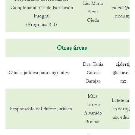
Lic. Maria
Complementarias de Formación
eojeda@uab
Elena
Integral
c.edu.mx
Ojeda
(Programa 8=1)
Otras áreas
Dra. Tania
cj.dertij
Clínica jurídica para migrantes
Garcia
@uabc.edu.
Barajas
mx
Mtra.
bufetejuridi
Teresa
Responsable del Bufete Jurídico
co.dertij@u
Alvarado
abc.edu.mx
Bretado