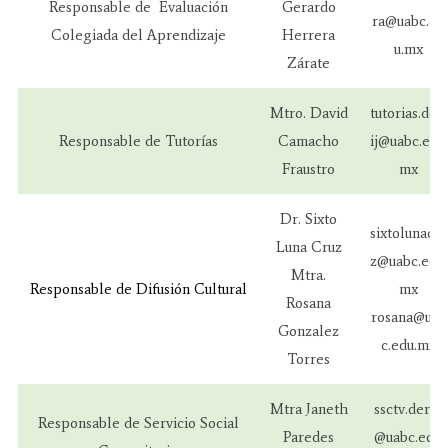
Responsable de Evaluación
Gerardo
ra@uabc.ed
Colegiada del Aprendizaje
Herrera
u.mx
Zárate
Mtro. David
tutorias.dert
Responsable de Tutorías
Camacho
ij@uabc.edu.
Fraustro
mx
Dr. Sixto
sixtolunacru
Luna Cruz
z@uabc.edu.
Mtra.
Responsable de Difusión Cultural
mx
Rosana
rosana@uab
Gonzalez
c.edu.mx
Torres
Mtra Janeth
ssctv.dertij
Responsable de Servicio Social
Paredes
@uabc.edu.