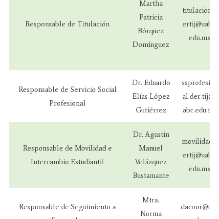
Martha
titulacion.d
Patricia
Responsable de Titulación
ertij@uabc.
Bórquez
edu.mx
Domínguez
Dr. Eduardo
ssprofesion
Responsable de Servicio Social
Elías López
al.der.tij@u
Profesional
Gutiérrez
abc.edu.mx
Dr. Agustin
movilidad.d
Responsable de Movilidad e
Manuel
ertij@uabc.
Intercambio Estudiantil
Velázquez
edu.mx
Bustamante
Mtra.
Responsable de Seguimiento a
dacnor@uab
Norma