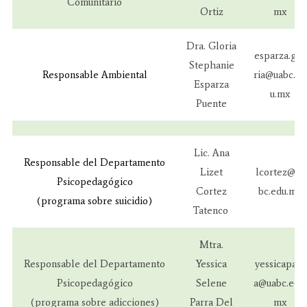
Comunitario
Ortiz
mx
Dra. Gloria
esparza.glo
Stephanie
Responsable Ambiental
ria@uabc.ed
Esparza
u.mx
Puente
Lic. Ana
Responsable del Departamento
Lizet
lcortez@ua
Psicopedagógico
Cortez
bc.edu.mx
(programa sobre suicidio)
Tatenco
Mtra.
Responsable del Departamento
Yessica
yessicaparr
Psicopedagógico
Selene
a@uabc.edu.
(programa sobre adicciones)
Parra Del
mx