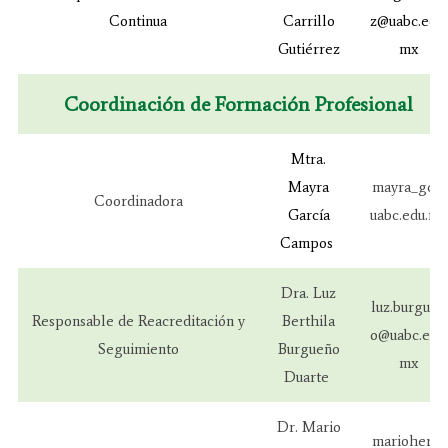
Continua
Carrillo
z@uabc.edu.
Gutiérrez
mx
Coordinación de Formación Profesional
Mtra.
Mayra
mayra_gc@
Coordinadora
García
uabc.edu.mx
Campos
Dra. Luz
luz.burguen
Responsable de Reacreditación y
Berthila
o@uabc.edu.
Seguimiento
Burgueño
mx
Duarte
Dr. Mario
marioherre