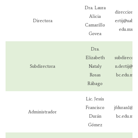
Dra. Laura
direccion.d
Alicia
Directora
ertij@uabc.
Camarillo
edu.mx
Govea
Dra.
Elizabeth
subdireccio
Subdirectora
Nataly
n.dertij@ua
Rosas
bc.edu.mx
Rábago
Lic. Jesús
Francisco
jfduran1@ua
Administrador
Durán
bc.edu.mx
Gómez